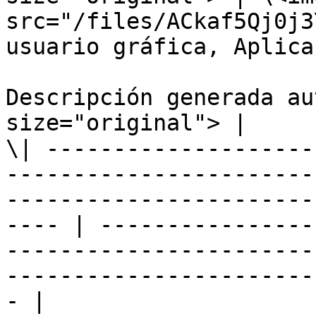
src="/files/ACkaf5Qj0j3
usuario gráfica, Aplicac
Descripción generada au
size="original"> |

\| --------------------
-----------------------
-----------------------
---- | ----------------
-----------------------
-----------------------