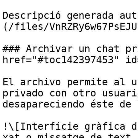
Descripció generada aut
(/files/VnRZRy6w67PsEJU
### Archivar un chat pr
href="#toc142397453" id
El archivo permite al u
privado con otro usuari
desapareciendo éste de 
!\[Interfície gràfica d
xat o missatge de text
